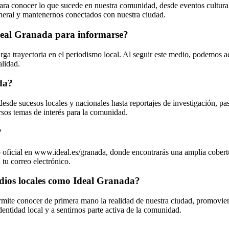
ara conocer lo que sucede en nuestra comunidad, desde eventos culturale
eneral y mantenernos conectados con nuestra ciudad.
deal Granada para informarse?
arga trayectoria en el periodismo local. Al seguir este medio, podemos 
alidad.
da?
esde sucesos locales y nacionales hasta reportajes de investigación, p
rsos temas de interés para la comunidad.
?
eb oficial en www.ideal.es/granada, donde encontrarás una amplia cobert
 tu correo electrónico.
edios locales como Ideal Granada?
ite conocer de primera mano la realidad de nuestra ciudad, promoviendo
entidad local y a sentirnos parte activa de la comunidad.