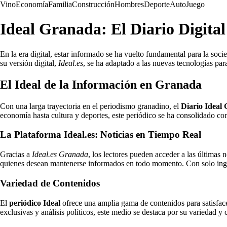
Vino
Economía
Familia
Construcción
Hombres
Deporte
Auto
Juego
Ideal Granada: El Diario Digita
En la era digital, estar informado se ha vuelto fundamental para la soc
su versión digital,
Ideal.es
, se ha adaptado a las nuevas tecnologías para
El Ideal de la Información en Granada
Con una larga trayectoria en el periodismo granadino, el
Diario Ideal
economía hasta cultura y deportes, este periódico se ha consolidado c
La Plataforma Ideal.es: Noticias en Tiempo Real
Gracias a
Ideal.es Granada
, los lectores pueden acceder a las últimas
quienes desean mantenerse informados en todo momento. Con solo ing
Variedad de Contenidos
El
periódico Ideal
ofrece una amplia gama de contenidos para satisfacer
exclusivas y análisis políticos, este medio se destaca por su variedad y 